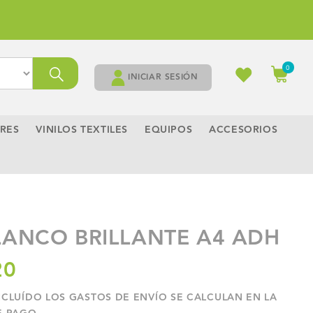
Carrito
0
0
artículos
INICIAR SESIÓN
RES
VINILOS TEXTILES
EQUIPOS
ACCESORIOS
LANCO BRILLANTE A4 ADH
20
NCLUÍDO LOS
GASTOS DE ENVÍO
SE CALCULAN EN LA