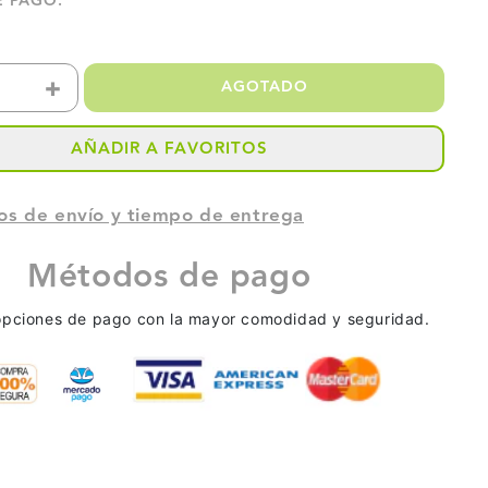
E PAGO.
+
AGOTADO
ir
Aumentar
dad
cantidad
AÑADIR A FAVORITOS
para
os de envío y tiempo de entrega
PET
Métodos de pago
CO
BLANCO
LANTE
BRILLANTE
opciones de pago con la mayor comodidad y seguridad.
A4
ADH