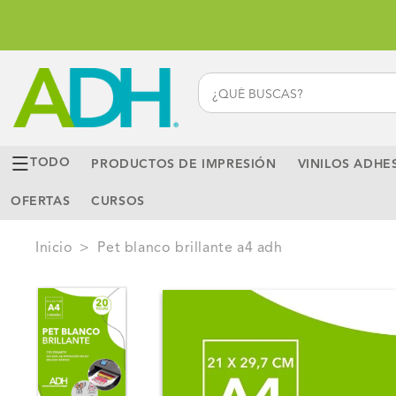
Ir
directamente
al contenido
TODO
PRODUCTOS DE IMPRESIÓN
VINILOS ADHE
OFERTAS
CURSOS
Inicio
>
pet blanco brillante a4 adh