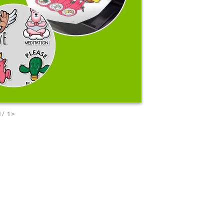
1
/ 1
>