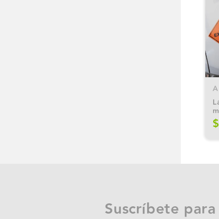
A
láminas
m
$
Suscríbete para