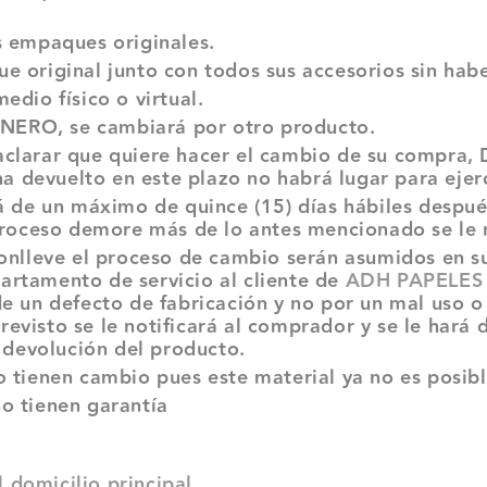
s empaques originales.
 original junto con todos sus accesorios sin habe
dio físico o virtual.
ERO, se cambiará por otro producto.
aclarar que quiere hacer el cambio de su compra
ha devuelto en este plazo no habrá lugar para eje
á de un máximo de quince (15) días hábiles despué
roceso demore más de lo antes mencionado se le no
conlleve el proceso de cambio serán asumidos en s
artamento de servicio al cliente de
ADH PAPELES 
e un defecto de fabricación y no por un mal uso o
n previsto se le notificará al comprador y se le h
a devolución del producto.
 tienen cambio pues este material ya no es posible
o tienen garantía
domicilio principal