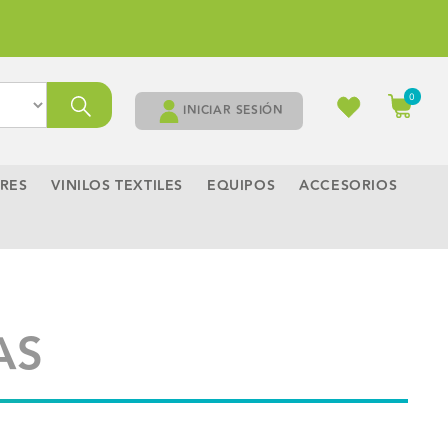
Carrito
0
0
artículos
INICIAR SESIÓN
RES
VINILOS TEXTILES
EQUIPOS
ACCESORIOS
AS