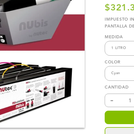
$321.
IMPUESTO I
PANTALLA D
MEDIDA
1 LITRO
COLOR
Cyan
CANTIDAD
-
Reduc
canti
para