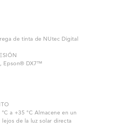
rega de tinta de NUtec Digital
RESIÓN
, Epson® DX7™
NTO
5 °C a +35 °C Almacene en un
lejos de la luz solar directa