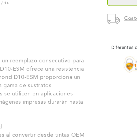
TINT
1
/ 1
>
ECOS
Cost
DE
ALTA
Diferentes 
RESO
SIST
 un reemplazo consecutivo para
D10-ESM ofrece una resistencia
NUBI
Diamond D10-ESM proporciona un
NUTE
a gama de sustratos
D10
s se utilicen en aplicaciones
 imágenes impresas durarán hasta
d
es al convertir desde tintas OEM