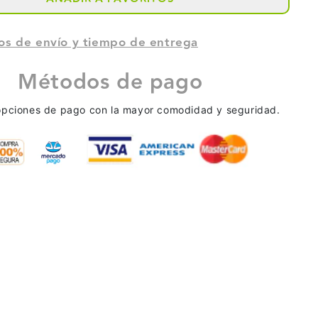
A
TINTA
OLVENTE
ECOSOLVENTE
os de envío y tiempo de entrega
DE
Métodos de pago
ALTA
opciones de pago con la mayor comodidad y seguridad.
LUCIÓN
RESOLUCIÓN
EMA
SISTEMA
S
NUBIS
C
NUTEC
D10