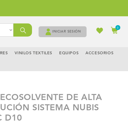
Carrito
0
0
artículos
INICIAR SESIÓN
RES
VINILOS TEXTILES
EQUIPOS
ACCESORIOS
 ECOSOLVENTE DE ALTA
UCIÓN SISTEMA NUBIS
 D10