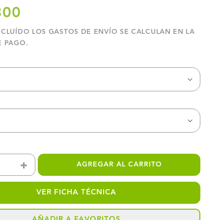
300
NCLUÍDO LOS
GASTOS DE ENVÍO
SE CALCULAN EN LA
E PAGO.
+
AGREGAR AL CARRITO
ir
Aumentar
dad
cantidad
VER FICHA TÉCNICA
para
AÑADIR A FAVORITOS