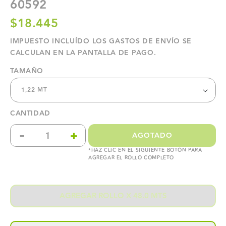
60592
$18.445
IMPUESTO INCLUÍDO LOS
GASTOS DE ENVÍO
SE
CALCULAN EN LA PANTALLA DE PAGO.
TAMAÑO
1,22 MT
CANTIDAD
-
+
AGOTADO
Reducir
Aumentar
*HAZ CLIC EN EL SIGUIENTE BOTÓN PARA
AGREGAR EL ROLLO COMPLETO
cantidad
cantidad
para
para
AGREGAR ROLLO X 48.0 MTS
VINILO
VINILO
DECORATIVO
DECORATIVO