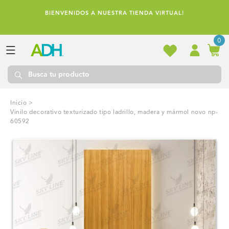
Ir
directamente
BIENVENIDOS A NUESTRA TIENDA VIRTUAL!
al contenido
0
Inicio
>
vinilo decorativo texturizado tipo ladrillo, madera y mármol novo np-
60592