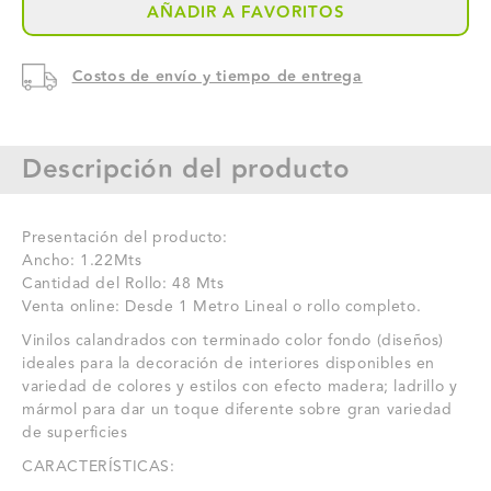
AÑADIR A FAVORITOS
TEXTURIZADO
TEXTURIZADO
TIPO
TIPO
Costos de envío y tiempo de entrega
LADRILLO,
LADRILLO,
MADERA
MADERA
Descripción del producto
Y
Y
MÁRMOL
MÁRMOL
Presentación del producto:
NOVO
NOVO
Ancho: 1.22Mts
Cantidad del Rollo: 48 Mts
NP-
NP-
Venta online: Desde 1 Metro Lineal o rollo completo.
60592
60592
Vinilos calandrados con terminado color fondo (diseños)
ideales para la decoración de interiores disponibles en
variedad de colores y estilos con efecto madera; ladrillo y
mármol para dar un toque diferente sobre gran variedad
de superficies
CARACTERÍSTICAS: