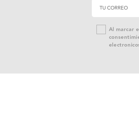
Al marcar e
consentimie
electronico
SE
P
S
A