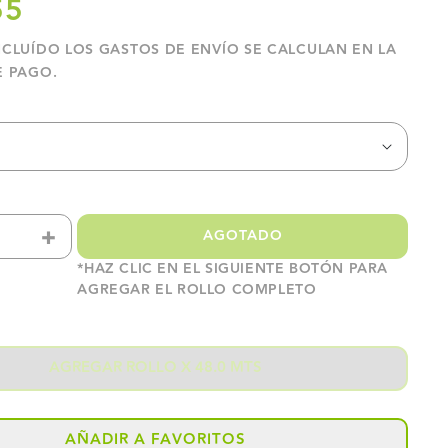
55
NCLUÍDO LOS
GASTOS DE ENVÍO
SE CALCULAN EN LA
E PAGO.
+
AGOTADO
ir
Aumentar
*HAZ CLIC EN EL SIGUIENTE BOTÓN PARA
dad
cantidad
AGREGAR EL ROLLO COMPLETO
para
O
VINILO
AGREGAR ROLLO X 48.0 MTS
RATIVO
DECORATIVO
ILLO
LADRILLO
AÑADIR A FAVORITOS