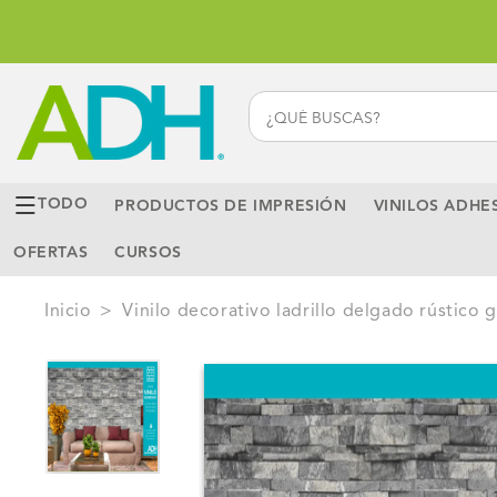
Ir
directamente
al contenido
TODO
PRODUCTOS DE IMPRESIÓN
VINILOS ADHE
OFERTAS
CURSOS
Inicio
>
vinilo decorativo ladrillo delgado rústico