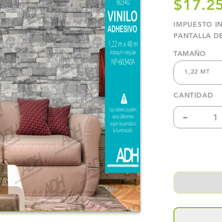
$17.2
IMPUESTO I
PANTALLA D
TAMAÑO
1,22 MT
CANTIDAD
-
Reduc
canti
para
VINIL
DECO
LADR