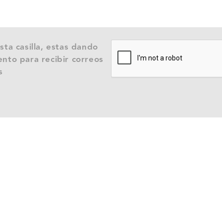
sta casilla, estas dando
nto para recibir correos
s
RVICIO AL CLIENTE
reguntas Frecuentes
Cambios y Garantías
AGRILAFT
Tratamiento de Dato
tención WhatsApp
E-mail