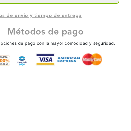
ADO
DELGADO
os de envío y tiempo de entrega
ICO
RÚSTICO
Métodos de pago
GRIS
NOVO
opciones de pago con la mayor comodidad y seguridad.
NP-
0
60340