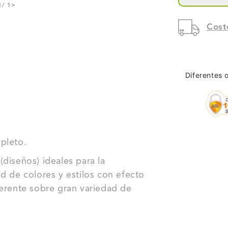
1
/ 1
>
DELG
Cost
RÚST
GRIS
NOVO
Diferentes 
NP-
6034
pleto.
diseños) ideales para la
d de colores y estilos con efecto
ferente sobre gran variedad de