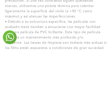
precaución.
Si una vez colocados siguen quedando
marcas, utilicemos una pistola térmica para calentar
ligeramente la superficie del vinilo (a +90 °C como
máximo) y así atenuar las imperfecciones.
• Debido a su estructura específica, las películas con
acabado mate tienden a ensuciarse con mayor facilidad
que una película de PVC brillante.
Este tipo de película
necesita un mantenimiento más profundo y/o
frecuente.
Las tareas de limpieza son todavía más arduas si
los films están expuestos a condiciones de gran suciedad
(por ejemplo: coches de carreras, rallye, etc.).
RECOMENDACIONES DIVERSAS:
Recomendamos, en la medida de lo posible, que Un
vehículo revestido con la película HX20000 debe
protegerse siempre que sea posible contra el intenso sol y
la intemperie (lluvia, rocío, etc.): durante las horas
centrales del día intente aparcar a la sombra, y por la
noche, deje su vehículo en un garaje cerrado o cúbralo
Especificaciones
con una funda protectora.
DURABILIDADES INDICATIVAS:
• La pigmentación (color) de los PVC influye en la duración
de la estabilidad de los colorantes.
La estimación de la