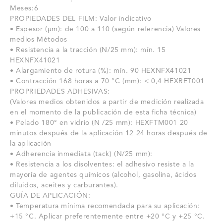
Meses:6
PROPIEDADES DEL FILM: Valor indicativo
• Espesor (µm): de 100 a 110 (según referencia) Valores
medios Métodos
• Resistencia a la tracción (N/25 mm): mín.
15
HEXNFX41021
• Alargamiento de rotura (%): mín.
90 HEXNFX41021
• Contracción 168 horas a 70 °C (mm): < 0,4 HEXRET001
PROPRIEDADES ADHESIVAS:
(Valores medios obtenidos a partir de medición realizada
en el momento de la publicación de esta ficha técnica)
• Pelado 180° en vidrio (N /25 mm): HEXFTM001 20
minutos después de la aplicación 12 24 horas después de
la aplicación
• Adherencia inmediata (tack) (N/25 mm):
• Resistencia a los disolventes: el adhesivo resiste a la
mayoría de agentes químicos (alcohol, gasolina, ácidos
diluidos, aceites y carburantes).
GUÍA DE APLICACIÓN:
• Temperatura mínima recomendada para su aplicación:
+15 °C.
Aplicar preferentemente entre +20 °C y +25 °C.