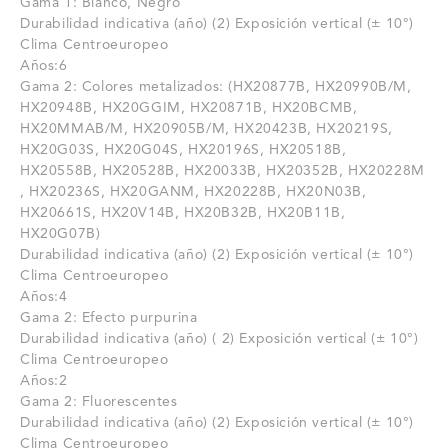
Gama 1: Blanco, Negro
Durabilidad indicativa (año) (2) Exposición vertical (± 10°)
Clima Centroeuropeo
Años:6
Gama 2: Colores metalizados: (HX20877B, HX20990B/M,
HX20948B, HX20GGIM, HX20871B, HX20BCMB,
HX20MMAB/M, HX20905B/M, HX20423B, HX20219S,
HX20G03S, HX20G04S, HX20196S, HX20518B,
HX20558B, HX20528B, HX20033B, HX20352B, HX20228M
, HX20236S, HX20GANM, HX20228B, HX20N03B,
HX20661S, HX20V14B, HX20B32B, HX20B11B,
HX20G07B)
Durabilidad indicativa (año) (2) Exposición vertical (± 10°)
Clima Centroeuropeo
Años:4
Gama 2: Efecto purpurina
Durabilidad indicativa (año) ( 2) Exposición vertical (± 10°)
Clima Centroeuropeo
Años:2
Gama 2: Fluorescentes
Durabilidad indicativa (año) (2) Exposición vertical (± 10°)
Clima Centroeuropeo