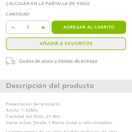
CALCULAN EN LA PANTALLA DE PAGO.
CANTIDAD
-
+
AGREGAR AL CARRITO
Reducir
Aumentar
cantidad
cantidad
AÑADIR A FAVORITOS
para
para
Costos de envío y tiempo de entrega
WRAP
WRAP
CANDY
CANDY
Descripción del producto
PINK
PINK
GLOSS
GLOSS
Presentación del producto:
HEXIS
HEXIS
Ancho: 1.52Mts
Cantidad del Rollo: 25 Mts
HX20PCAB
HX20PCAB
Venta online: Desde 1 Metro Lineal o rollo completo.