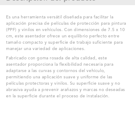
PARA
PARA
WRAP
WRAP
Es una herramienta versátil diseñada para facilitar la
Y
Y
aplicación precisa de películas de protección para pintura
(PPF) y vinilos en vehículos. Con dimensiones de 7.5 x 10
PPF
PPF
cm, este asentador ofrece un equilibrio perfecto entre
tamaño compacto y superficie de trabajo suficiente para
ADH
ADH
manejar una variedad de aplicaciones.
TL-
TL-
Fabricado con goma rosada de alta calidad, este
asentador proporciona la flexibilidad necesaria para
60887
60887
adaptarse a las curvas y contornos del vehículo,
permitiendo una aplicación suave y uniforme de las
películas protectoras y vinilos. Su superficie suave y no
abrasiva ayuda a prevenir arañazos y marcas no deseadas
en la superficie durante el proceso de instalación.