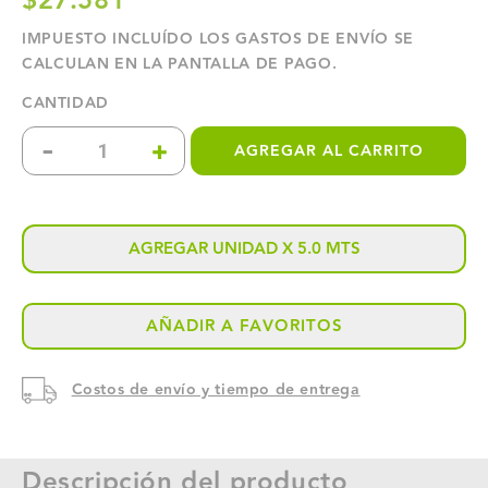
$27.581
IMPUESTO INCLUÍDO LOS
GASTOS DE ENVÍO
SE
CALCULAN EN LA PANTALLA DE PAGO.
CANTIDAD
-
+
AGREGAR AL CARRITO
Reducir
Aumentar
cantidad
cantidad
para
para
AGREGAR UNIDAD X 5.0 MTS
ASENTADOR
ASENTADOR
AÑADIR A FAVORITOS
DE
DE
GOMA
GOMA
Costos de envío y tiempo de entrega
ROSADA
ROSADA
FLEXIBLE
FLEXIBLE
Descripción del producto